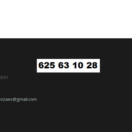
0001
agozaes@gmail.com