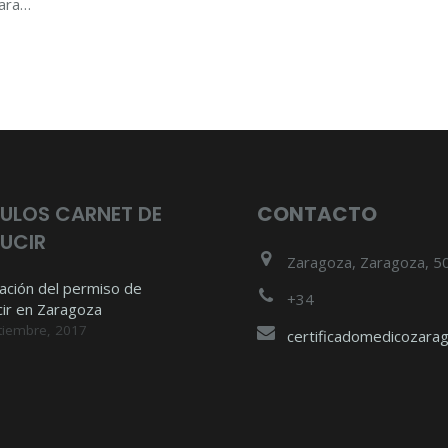
para…
ULOS CARNET DE
CONTACTO
UCIR
Zaragoza, Zaragoza, 5
ación del permiso de
+34
ir en Zaragoza
tiembre, 2017
certificadomedicozar