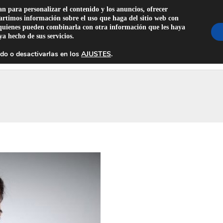
s@gmail.com
an para personalizar el contenido y los anuncios, ofrecer
partimos información sobre el uso que haga del sitio web con
b, quienes pueden combinarla con otra información que les haya
a hecho de sus servicios.
FICADOS MÉDICOS ZARAGOZA
RENOVAR CARNET CO
do o desactivarlas en los
AJUSTES
.