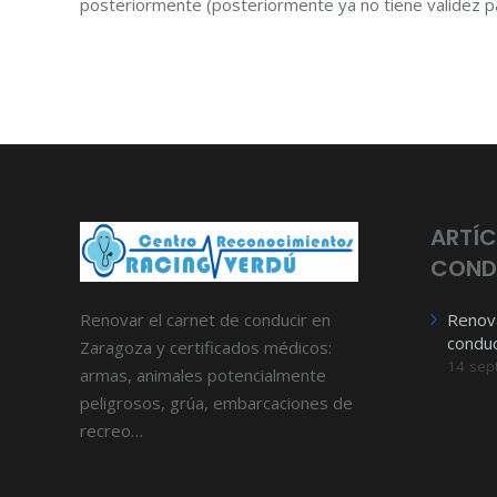
posteriormente (posteriormente ya no tiene validez 
ARTÍC
COND
Renovar el carnet de conducir en
Renov
conduc
Zaragoza y certificados médicos:
14 sep
armas, animales potencialmente
peligrosos, grúa, embarcaciones de
recreo…