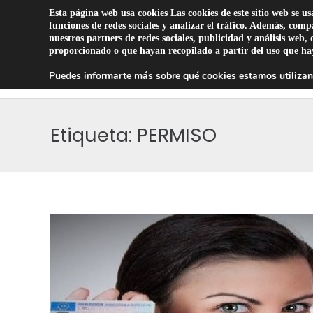
(+34)
(+34)
certificadomedicozaragozae
Esta página web usa cookies Las cookies de este sitio web se us
phone
contact_phone
mail_outline
funciones de redes sociales y analizar el tráfico. Además, com
nuestros partners de redes sociales, publicidad y análisis we
proporcionado o que hayan recopilado a partir del uso que hay
CERTI
Puedes informarte más sobre qué cookies estamos utilizan
Etiqueta:
PERMISO